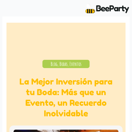
Ir
al
contenido
Blog
,
Bodas
,
Eventos
La Mejor Inversión para
tu Boda: Más que un
Evento, un Recuerdo
Inolvidable
Writen by
jorgemonzon
mayo 15, 2024