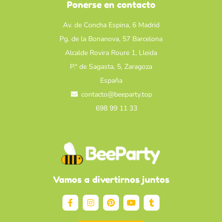
Ponerse en contacto
Av. de Concha Espina, 6 Madrid
Pg. de la Bonanova, 57 Barcelona
Alcalde Rovira Roure 1, Lleida
P.º de Sagasta, 5, Zaragoza
España
contacto@beeparty.top
698 99 11 33
Vamos a divertirnos juntos
F
I
P
Y
T
a
n
i
o
u
c
s
n
u
m