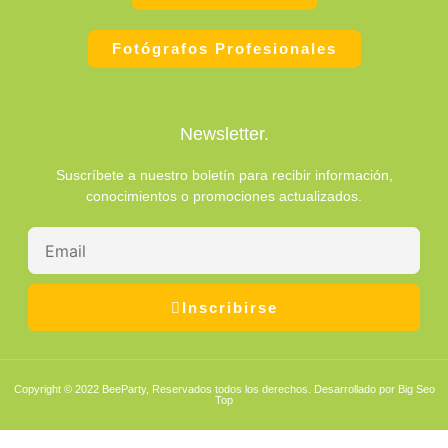
o
g
r
b
r
o
r
e
e
k
a
s
Fotógrafos Profesionales
-
m
t
f
Newsletter.
Suscríbete a nuestro boletín para recibir información,
conocimientos o promociones actualizados.
Email
Inscribirse
Copyright © 2022 BeeParty, Reservados todos los derechos. Desarrollado por Big Seo
Top