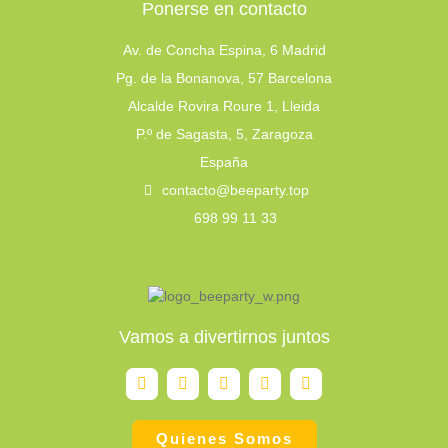
Ponerse en contacto
Av. de Concha Espina, 6 Madrid
Pg. de la Bonanova, 57 Barcelona
Alcalde Rovira Roure 1, Lleida
P.º de Sagasta, 5, Zaragoza
España
contacto@beeparty.top
698 99 11 33
Vamos a divertirnos juntos
F
I
P
Y
T
a
n
i
o
u
c
s
n
u
m
e
t
t
t
b
b
a
e
u
l
Quienes Somos